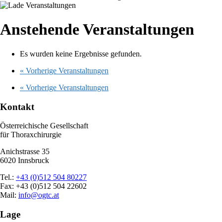
Anstehende Veranstaltungen
Es wurden keine Ergebnisse gefunden.
«
Vorherige Veranstaltungen
«
Vorherige Veranstaltungen
Kontakt
Österreichische Gesellschaft
für Thoraxchirurgie
Anichstrasse 35
6020 Innsbruck
Tel.:
+43 (0)512 504 80227
Fax: +43 (0)512 504 22602
Mail:
info@ogtc.at
Lage